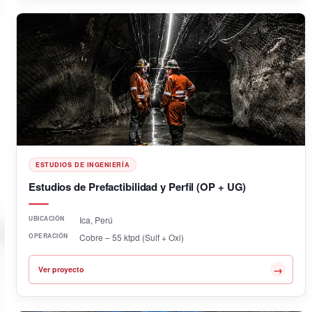
ESTUDIOS DE INGENIERÍA
Estudios de Prefactibilidad y Perfil (OP + UG)
UBICACIÓN
Ica, Perú
OPERACIÓN
Cobre – 55 ktpd (Sulf + Oxi)
→
Ver proyecto