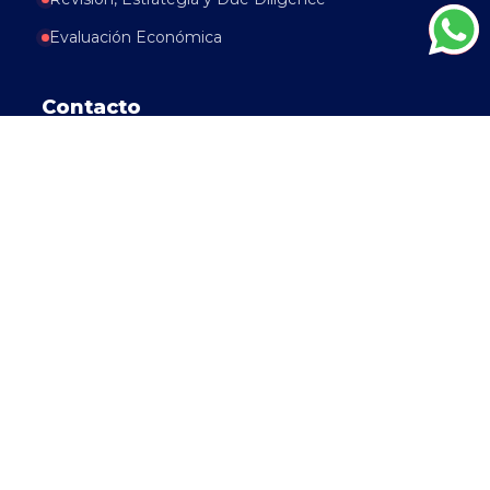
Evaluación Económica
Contacto
+51 933 555 269
Av. Del Pinar 152, Santiago de Surco, Lima -
Perú
contact@mineprecision.com
LinkedIn
CERTIFICADOS POR