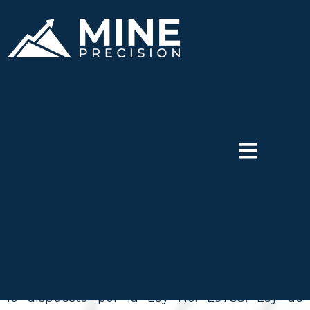
─── POLÍTICA DE DERECHOS ARCO
Empresa Mine Precision S.A.C
, identificada
con R.U.C. No. 20611154586, en cumplimiento de
lo dispuesto por la Ley No. 29733, Ley de