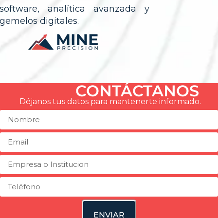
software, analítica avanzada y
gemelos digitales.
CONTÁCTANOS
Déjanos tus datos para mantenerte informado.
ENVIAR