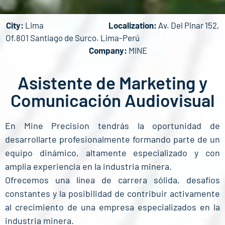
City:
Lima
Localization:
Av. Del Pinar 152,
MINEPRECISION ─────
Of.801 Santiago de Surco. Lima-Perú
Company:
MINE
Asistente de
Marketing y
Asistente de Marketing y
Comunicación
Comunicación Audiovisual
Audiovisual
En Mine Precision tendrás la oportunidad de
desarrollarte profesionalmente formando parte de un
equipo dinámico, altamente especializado y con
amplia experiencia en la industria minera.
Ofrecemos una línea de carrera sólida, desafíos
constantes y la posibilidad de contribuir activamente
al crecimiento de una empresa especializados en la
industria minera.