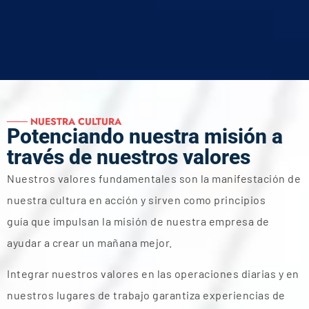
MINEPRECISION ─────
─── NUESTRA CULTURA
Potenciando nuestra misión a
Nuestros Valores
través de nuestros valores
Fundamentales
Nuestros valores fundamentales son la manifestación de
nuestra cultura en acción y sirven como principios
Nuestros valores son la base de nuestro éxito y
expansión
guía que impulsan la misión de nuestra empresa de
ayudar a crear un mañana mejor.
Integrar nuestros valores en las operaciones diarias y en
nuestros lugares de trabajo garantiza experiencias de